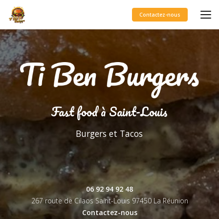
Aller
au
Contactez-nous
contenu
principal
Fast food à Saint-Louis
Burgers et Tacos
06 92 94 92 48
267 route de Cilaos Saint-Louis
97450 La Réunion
Contactez-nous