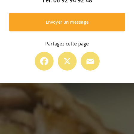
Tél.
06 92 94 92 48
Envoyer un message
Partagez cette page
Facebook
X
Email