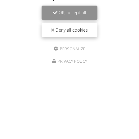
OK, accept all
Deny all cookies
PERSONALIZE
PRIVACY POLICY
Fast food à Saint-Louis
267 route de Cilaos Saint-Louis
97450 La Réunion
06 92 94 92 48