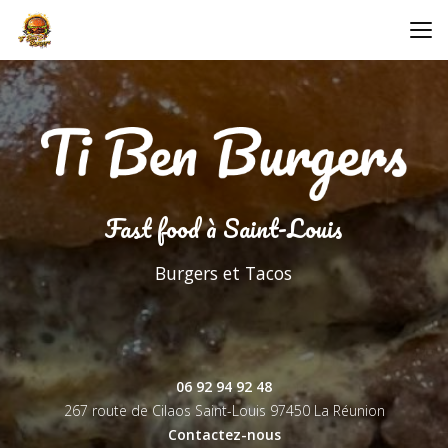
Aller
au
contenu
principal
Fast food à Saint-Louis
Burgers et Tacos
06 92 94 92 48
267 route de Cilaos Saint-Louis
97450 La Réunion
Contactez-nous