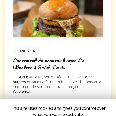
20/10/2025
 du nouveau burger Le
Nouveau s
 Saint-Louis
TI BEN BURGE
nouveau supp
ERS
, votre spécialiste en
vente de
la société
Cli
cos
à Saint-Louis, est ravi d'annoncer le
agréable visite
son tout nouveau burger :
Le
Toute l'actualité
This site uses cookies and gives you control over
what you want to activate