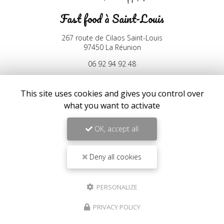
Fast food à Saint-Louis
267 route de Cilaos Saint-Louis
97450 La Réunion
06 92 94 92 48
Mardi au samedi :
10h30 - 13h30 / 17h30 - 21h30
This site uses cookies and gives you control over
Lundi et dimanche :
what you want to activate
17h30 - 21h30
Suivez-nous sur les réseaux sociaux :
OK, accept all
Deny all cookies
PERSONALIZE
PRIVACY POLICY
Envoyez un message