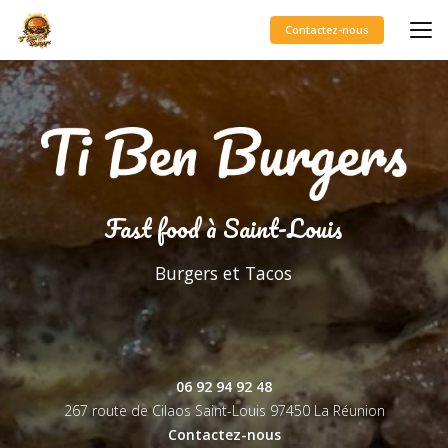
Aller
au
Contactez-nous
contenu
principal
Fast food à Saint-Louis
Burgers et Tacos
06 92 94 92 48
267 route de Cilaos Saint-Louis
97450 La Réunion
Contactez-nous