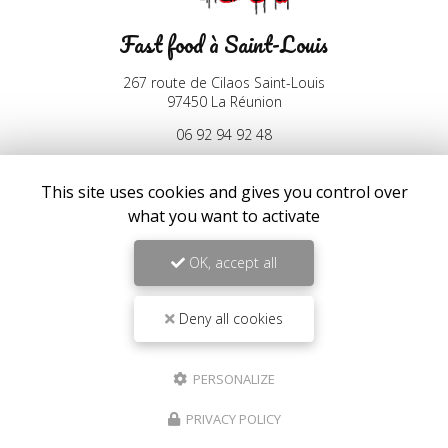
Fast food à Saint-Louis
267 route de Cilaos Saint-Louis
97450 La Réunion
06 92 94 92 48
Mardi au samedi :
10h30 - 13h30 / 17h30 - 21h30
This site uses cookies and gives you control over
Lundi et dimanche :
what you want to activate
17h30 - 21h30
Suivez-nous sur les réseaux sociaux :
OK, accept all
Deny all cookies
PERSONALIZE
PRIVACY POLICY
Envoyez un message