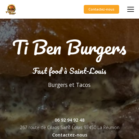
Aller
au
Contactez-nous
contenu
principal
Fast food à Saint-Louis
Burgers et Tacos
06 92 94 92 48
267 route de Cilaos Saint-Louis
97450 La Réunion
Contactez-nous