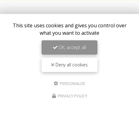
This site uses cookies and gives you control over
what you want to activate
OK, accept all
Deny all cookies
PERSONALIZE
Fast food à Saint-Louis
PRIVACY POLICY
267 route de Cilaos Saint-Louis
97450 La Réunion
06 92 94 92 48
Mardi au samedi :
10h30 - 13h30 / 17h30 - 21h30