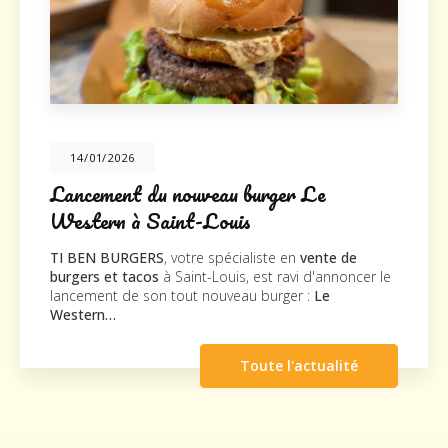
/2026
20/10
ment du nouveau burger Le
Nouve
rn à Saint-Louis
TI BEN 
nouveau
 BURGERS
, votre spécialiste en
vente de
la socié
 et tacos
à Saint-Louis, est ravi d'annoncer le
agréable 
nt de son tout nouveau burger :
Le
n…
Toute l'actualité