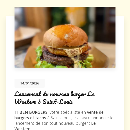
/01/2026
20
ement du nouveau burger Le
Nou
tern à Saint-Louis
TI BE
nouve
EN BURGERS
, votre spécialiste en
vente de
la so
rs et tacos
à Saint-Louis, est ravi d'annoncer le
agréab
ment de son tout nouveau burger :
Le
ern…