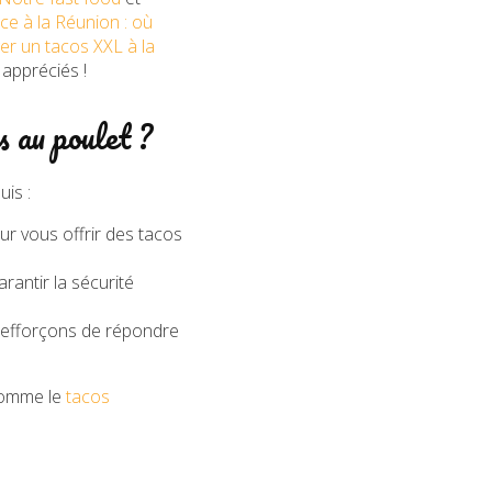
ce à la Réunion : où
r un tacos XXL à la
 appréciés !
au poulet ?
uis :
r vous offrir des tacos
rantir la sécurité
us efforçons de répondre
 comme le
tacos