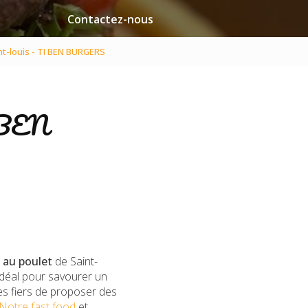
Contactez-nous
nt-louis - TI BEN BURGERS
I BEN
 au poulet
de Saint-
 idéal pour savourer un
es fiers de proposer des
Notre fast food
et