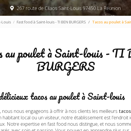
267 route de Cilaos Saint-Louis
97450 La Réunion
-Louis
Fast food à Saint-louis - TI BEN BURGERS
Tacos au poulet à Sai
s au poulet à Saint-louis - T
BURGERS
élicieux tacos au poulet à Saint-louis
, nous nous engageons à offrir à nos clients les meilleurs
tacos
 habitant local ou un visiteur, notre établissement est l'endroit
ux. Notre expertise en fast food nous distingue, et nous somm
éparés avec soin et passion. Vous pouvez en apprendre plus sur