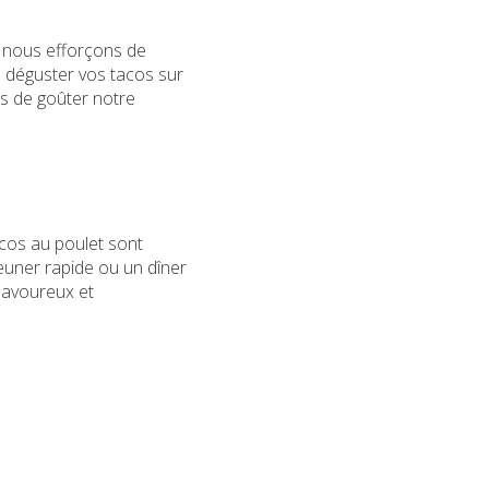
 nous efforçons de
z déguster vos tacos sur
as de goûter notre
cos au poulet sont
jeuner rapide ou un dîner
savoureux et