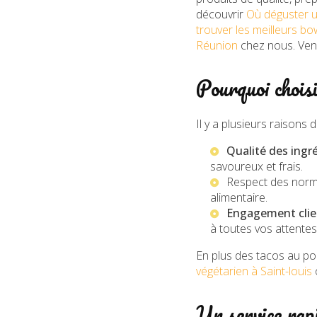
découvrir
Où déguster u
trouver les meilleurs bo
Réunion
chez nous. Ven
Pourquoi choi
Il y a plusieurs raison
Qualité des ingr
savoureux et frais.
Respect des normes
alimentaire.
Engagement clie
à toutes vos attentes
En plus des tacos au p
végétarien à Saint-louis
Un service rapi