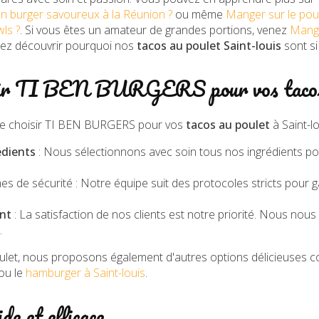
n burger savoureux à la Réunion ?
ou même
Manger sur le pou
wls ?
. Si vous êtes un amateur de grandes portions, venez
Mange
ez découvrir pourquoi nos
tacos au poulet Saint-louis
sont si
sir TI BEN BURGERS pour vos tacos 
s de choisir TI BEN BURGERS pour vos
tacos au poulet
à Saint-lo
édients
: Nous sélectionnons avec soin tous nos ingrédients pou
 de sécurité : Notre équipe suit des protocoles stricts pour ga
nt
: La satisfaction de nos clients est notre priorité. Nous no
.
oulet, nous proposons également d'autres options délicieuses
ou le
hamburger à Saint-louis
.
de et efficace