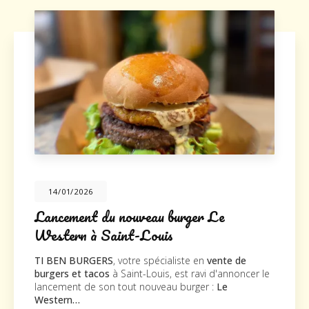
026
20/10/2
nt du nouveau burger Le
Nouveau
 à Saint-Louis
TI BEN BU
nouveau su
URGERS
, votre spécialiste en
vente de
la société
 tacos
à Saint-Louis, est ravi d'annoncer le
agréable vis
de son tout nouveau burger :
Le