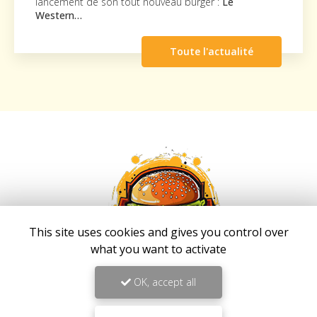
lancement de son tout nouveau burger :
Le
Western…
Toute l'actualité
This site uses cookies and gives you control over
what you want to activate
OK, accept all
Fast food à Saint-Louis