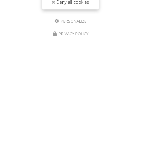
Deny all cookies
267 route de Cilaos Saint-Louis
97450 La Réunion
PERSONALIZE
06 92 94 92 48
PRIVACY POLICY
Mardi au samedi :
10h30 - 13h30 / 17h30 - 21h30
Lundi et dimanche :
17h30 - 21h30
Suivez-nous sur les réseaux sociaux :
Envoyez un message
Prénom