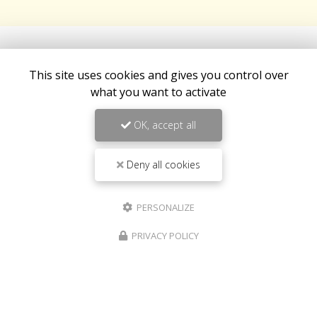
This site uses cookies and gives you control over
what you want to activate
OK, accept all
Deny all cookies
PERSONALIZE
Fast food à Saint-Louis
PRIVACY POLICY
267 route de Cilaos Saint-Louis
97450 La Réunion
06 92 94 92 48
Mardi au samedi :