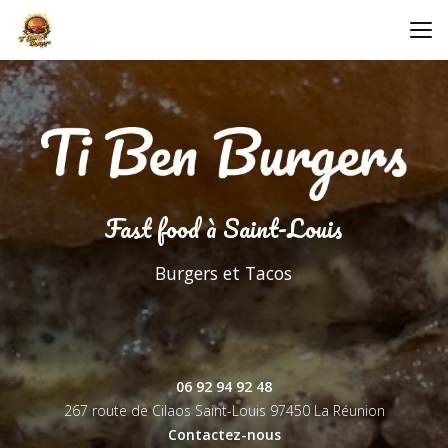
Aller
au
contenu
principal
Fast food à Saint-Louis
Burgers et Tacos
06 92 94 92 48
267 route de Cilaos Saint-Louis
97450 La Réunion
Contactez-nous