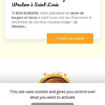
 Saint-Louis
TI BEN BURGE
nouveau supp
ERS
, votre spécialiste en
vente de
la société
Cli
cos
à Saint-Louis, est ravi d'annoncer le
agréable visite
son tout nouveau burger :
Le
Toute l'actualité
This site uses cookies and gives you control over
what you want to activate