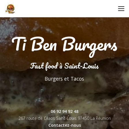
Aller
au
contenu
principal
Fast food à Saint-Louis
Burgers et Tacos
06 92 94 92 48
267 route de Cilaos Saint-Louis
97450 La Réunion
Contactez-nous