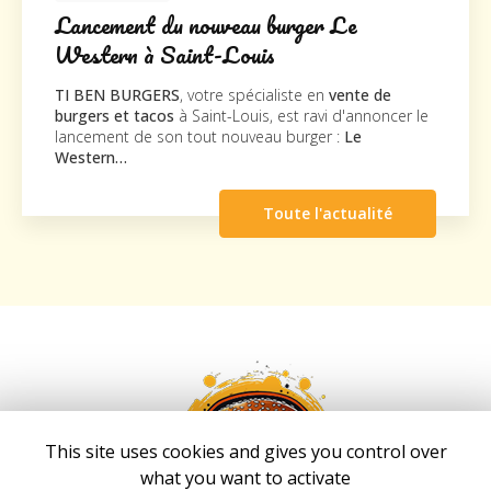
nt du nouveau burger Le
Nouveau
 à Saint-Louis
TI BEN BU
nouveau su
URGERS
, votre spécialiste en
vente de
la société
 tacos
à Saint-Louis, est ravi d'annoncer le
agréable vis
de son tout nouveau burger :
Le
Toute l'actualité
This site uses cookies and gives you control over
what you want to activate