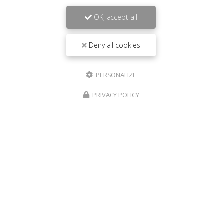
OK, accept all
Deny all cookies
Fast food à Saint-Louis
PERSONALIZE
267 route de Cilaos Saint-Louis
97450 La Réunion
PRIVACY POLICY
06 92 94 92 48
Mardi au samedi :
10h30 - 13h30 / 17h30 - 21h30
Lundi et dimanche :
17h30 - 21h30
Suivez-nous sur les réseaux sociaux :