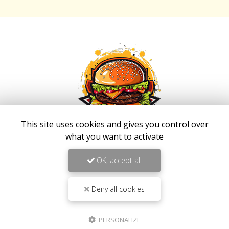
This site uses cookies and gives you control over
what you want to activate
Fast food à Saint-Louis
OK, accept all
267 route de Cilaos Saint-Louis
Deny all cookies
97450 La Réunion
06 92 94 92 48
PERSONALIZE
Mardi au samedi :