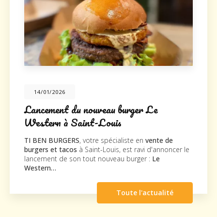
026
20/10/2
nt du nouveau burger Le
Nouveau
 à Saint-Louis
TI BEN BU
nouveau su
URGERS
, votre spécialiste en
vente de
la société
 tacos
à Saint-Louis, est ravi d'annoncer le
agréable vis
de son tout nouveau burger :
Le
Toute l'actualité