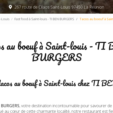
267 route de Cilaos Saint-Louis
97450 La Réunion
-Louis
Fast food à Saint-louis - TI BEN BURGERS
Tacos au boeuf à Sain
s au boeuf à Saint-louis - T
BURGERS
tacos au boeuf à Saint-louis chez TI B
N BURGERS
, votre destination incontournable pour savourer de
tué au cœur de cette charmante localité, notre restaurant est fie