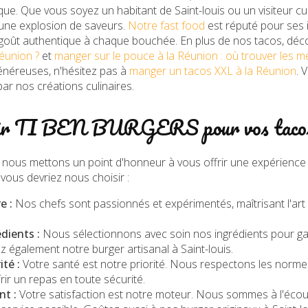
que. Que vous soyez un habitant de Saint-louis ou un visiteur c
une explosion de saveurs.
Notre fast food
est réputé pour ses i
n goût authentique à chaque bouchée. En plus de nos tacos, dé
éunion ?
et
manger sur le pouce à la Réunion : où trouver les me
énéreuses, n'hésitez pas à
manger un tacos XXL à la Réunion
. 
par nos créations culinaires.
sir TI BEN BURGERS pour vos tacos 
ous mettons un point d'honneur à vous offrir une expérienc
 vous devriez nous choisir :
e :
Nos chefs sont passionnés et expérimentés, maîtrisant l'art
dients :
Nous sélectionnons avec soin nos ingrédients pour gara
z également notre
burger artisanal à Saint-louis
.
té :
Votre santé est notre priorité. Nous respectons les normes
rir un repas en toute sécurité.
t :
Votre satisfaction est notre moteur. Nous sommes à l'éco