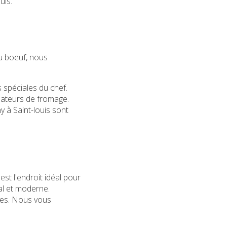
ouis
.
u boeuf, nous
 spéciales du chef.
mateurs de fromage.
y à Saint-louis
sont
st l'endroit idéal pour
al et moderne.
ices. Nous vous