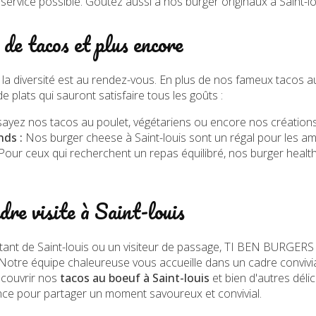
ur service possible. Goûtez aussi à nos
burger originaux à Saint-l
de tacos et plus encore
 diversité est au rendez-vous. En plus de nos fameux tacos a
 plats qui sauront satisfaire tous les goûts :
ayez nos tacos au poulet, végétariens ou encore nos créations
ds :
Nos
burger cheese à Saint-louis
sont un régal pour les a
Pour ceux qui recherchent un repas équilibré, nos
burger health
re visite à Saint-louis
ant de Saint-louis ou un visiteur de passage, TI BEN BURGERS e
otre équipe chaleureuse vous accueille dans un cadre convivi
écouvrir nos
tacos au boeuf à Saint-louis
et bien d'autres dél
ce pour partager un moment savoureux et convivial.