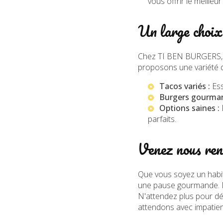
vous offrir le meille
Un large choix 
Chez TI BEN BURGERS, la
proposons une variété de
Tacos variés :
Ess
Burgers gourman
Options saines :
parfaits.
Venez nous rend
Que vous soyez un habit
une pause gourmande. N
N'attendez plus pour d
attendons avec impatien