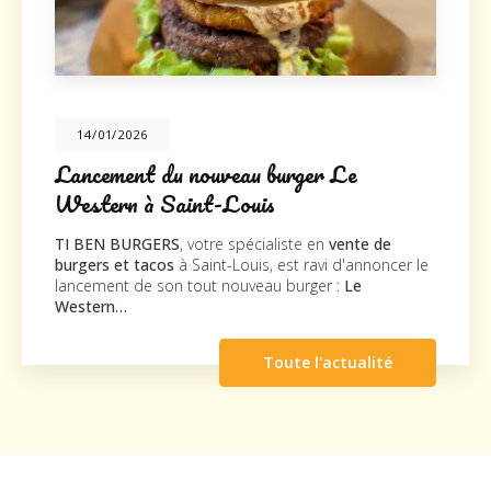
20/10/2025
 du nouveau burger Le
Nouveau s
 Saint-Louis
TI BEN BURGE
nouveau supp
ERS
, votre spécialiste en
vente de
la société
Cli
cos
à Saint-Louis, est ravi d'annoncer le
agréable visite
son tout nouveau burger :
Le
Toute l'actualité