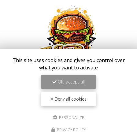
This site uses cookies and gives you control over
what you want to activate
Fast food à Saint-Louis
OK, accept all
267 route de Cilaos Saint-Louis
97450 La Réunion
Deny all cookies
06 92 94 92 48
Mardi au samedi :
PERSONALIZE
10h30 - 13h30 / 17h30 - 21h30
Lundi et dimanche :
PRIVACY POLICY
17h30 - 21h30